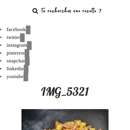
facebook
twitter
instagram
pinterest
snapchat
linkedin
youtube
IMG_5321