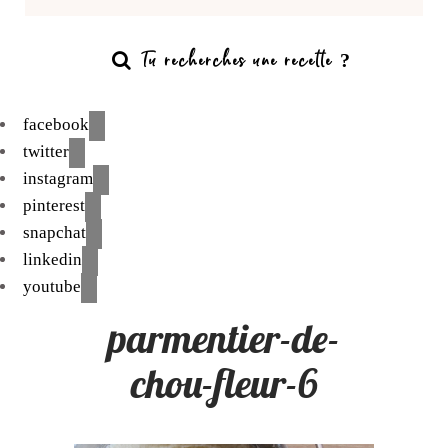
facebook
twitter
instagram
pinterest
snapchat
linkedin
youtube
parmentier-de-
chou-fleur-6