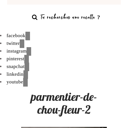
facebook
twitter
instagram
pinterest
snapchat
linkedin
youtube
parmentier-de-
chou-fleur-2