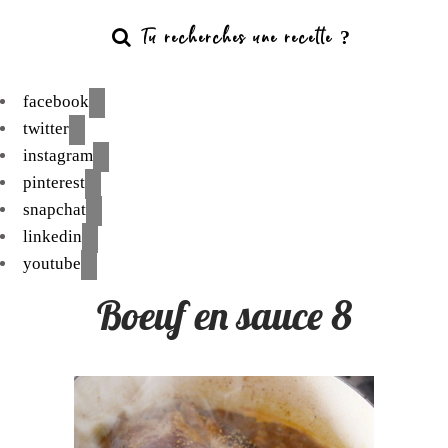
facebook
twitter
instagram
pinterest
snapchat
linkedin
youtube
Boeuf en sauce 8