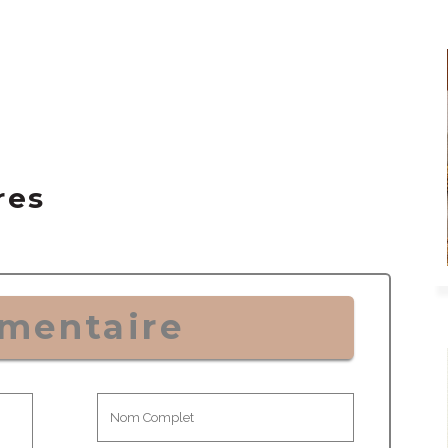
res
mentaire