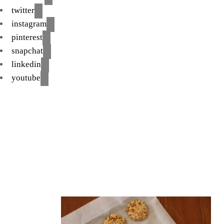
twitter
instagram
pinterest
snapchat
linkedin
youtube