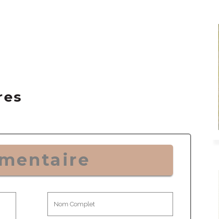
res
mentaire