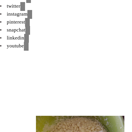
twitter
instagram
pinterest
snapchat
linkedin
youtube