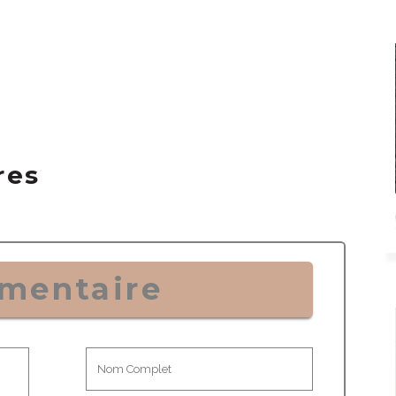
res
mentaire