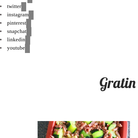
twitter
instagram
pinterest
snapchat
linkedin
youtube
Gratin 