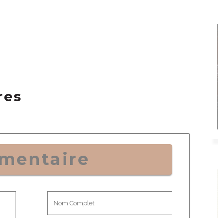
res
mentaire