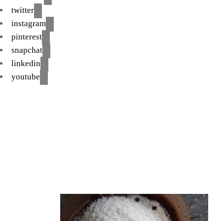
twitter
instagram
pinterest
snapchat
linkedin
youtube