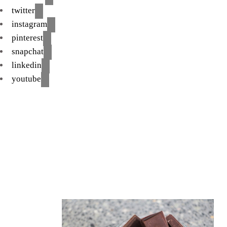
twitter
instagram
pinterest
snapchat
linkedin
youtube