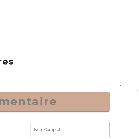
res
mentaire