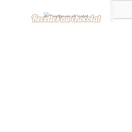
Recettes au chocolat
Recettes africaines
Recettes légères
“ De ma cuisine à la
vôtre, bon appétit ! ”