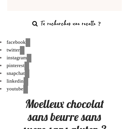
facebook
twitter
instagram
pinterest
snapchat
linkedin
youtube
Moelleux chocolat
sans beurre sans