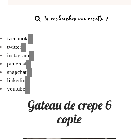
facebook
twitter
instagram
pinterest
snapchat
linkedin
youtube
Gateau de crepe 6
copie