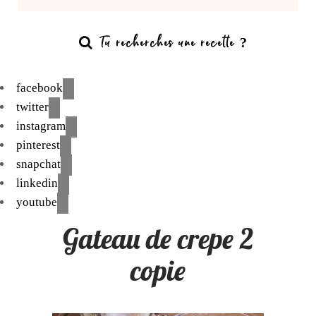
facebook
twitter
instagram
pinterest
snapchat
linkedin
youtube
Gateau de crepe 2
copie