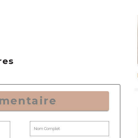
res
mentaire