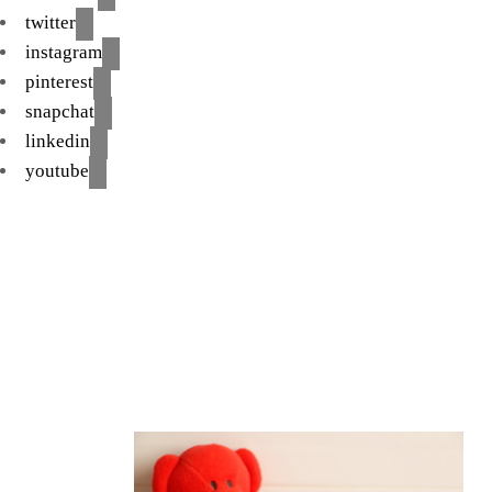
twitter
instagram
pinterest
snapchat
linkedin
youtube