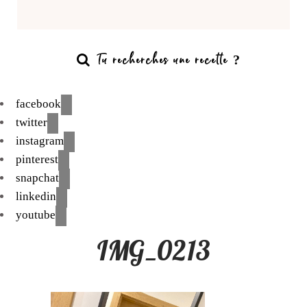
facebook
twitter
instagram
pinterest
snapchat
linkedin
youtube
IMG_0213