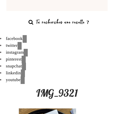
facebook
twitter
instagram
pinterest
snapchat
linkedin
youtube
IMG_9321