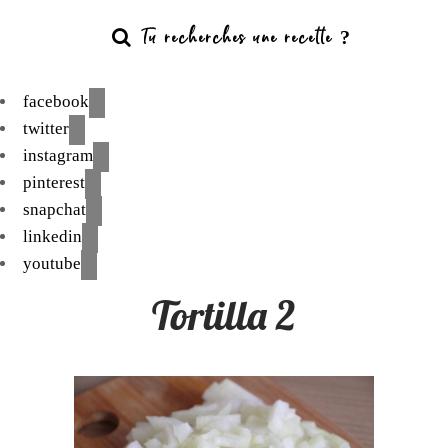
facebook
twitter
instagram
pinterest
snapchat
linkedin
youtube
Tortilla 2