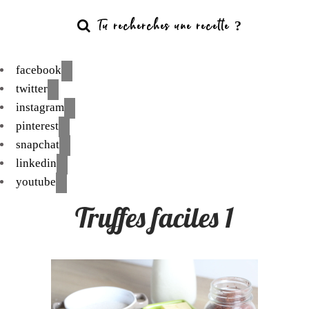
facebook
twitter
instagram
pinterest
snapchat
linkedin
youtube
Truffes faciles 1