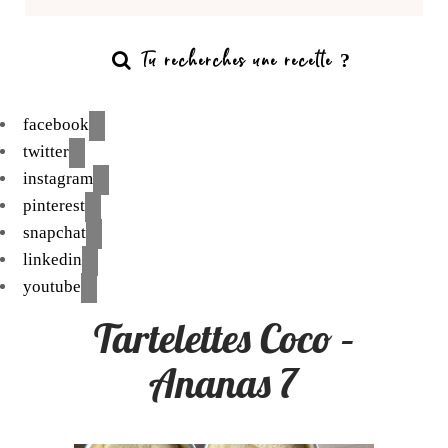
facebook
twitter
instagram
pinterest
snapchat
linkedin
youtube
Tartelettes Coco –
Ananas 7