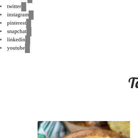
twitter
instagram
pinterest
snapchat
linkedin
youtube
T