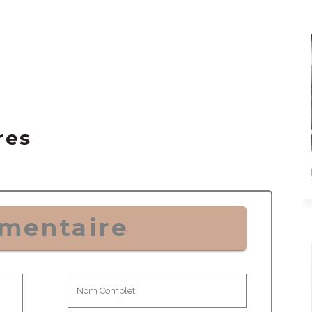
res
mentaire