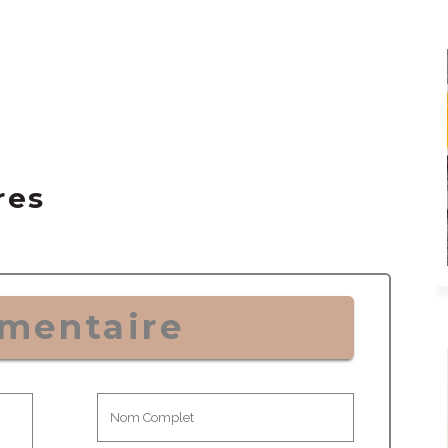
res
mentaire