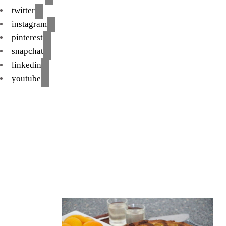
twitter
instagram
pinterest
snapchat
linkedin
youtube