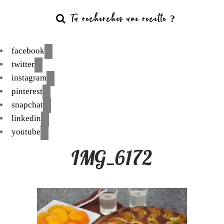
facebook
twitter
instagram
pinterest
snapchat
linkedin
youtube
IMG_6172