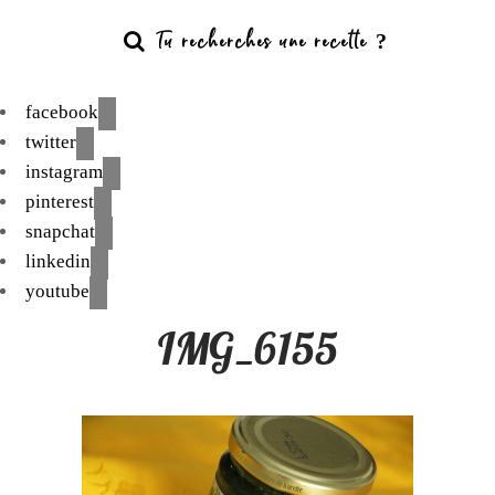
facebook
twitter
instagram
pinterest
snapchat
linkedin
youtube
IMG_6155