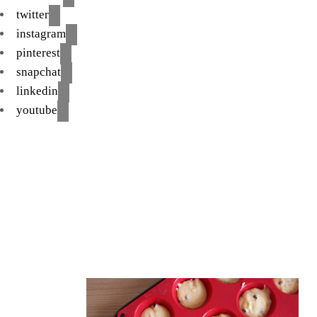
twitter
instagram
pinterest
snapchat
linkedin
youtube