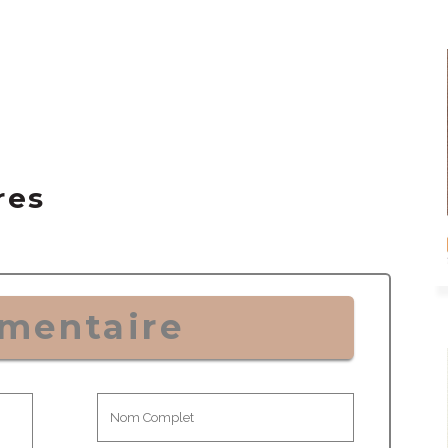
res
mentaire