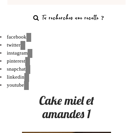
facebook
twitter
instagram
pinterest
snapchat
linkedin
youtube
Cake miel et
amandes 1