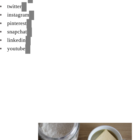
twitter
instagram
pinterest
snapchat
linkedin
youtube