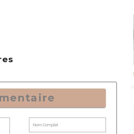
res
mentaire