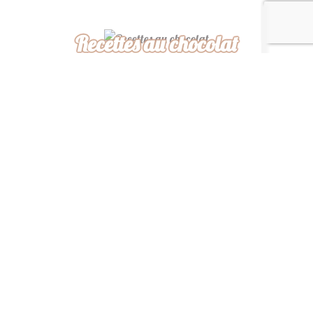
Recettes au chocolat
Recettes africaines
Recettes légères
“ De ma cuisine à la
vôtre, bon appétit ! ”