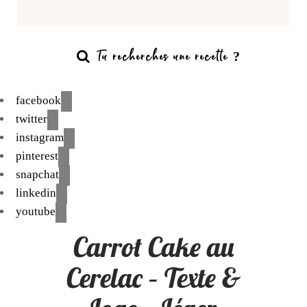
facebook
twitter
instagram
pinterest
snapchat
linkedin
youtube
Carrot Cake au
Cerelac – Texte &