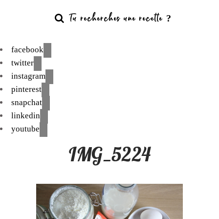
facebook
twitter
instagram
pinterest
snapchat
linkedin
youtube
IMG_5224