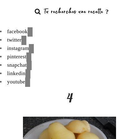
facebook
twitter
instagram
pinterest
snapchat
linkedin
youtube
4