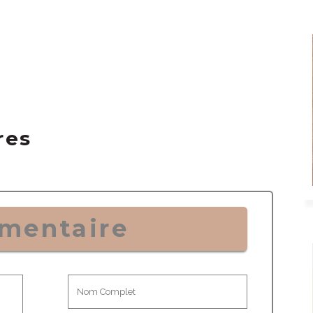
res
mentaire