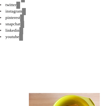
twitter
instagram
pinterest
snapchat
linkedin
youtube