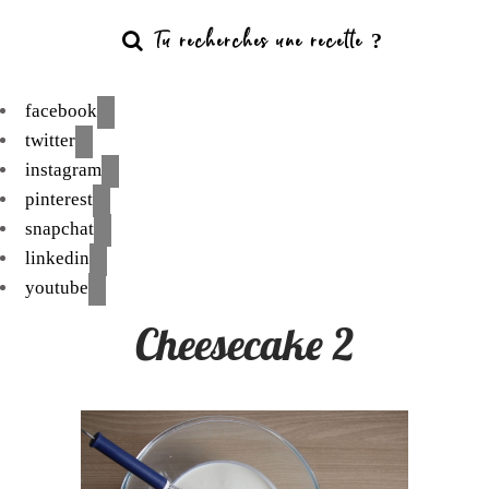
facebook
twitter
instagram
pinterest
snapchat
linkedin
youtube
Cheesecake 2