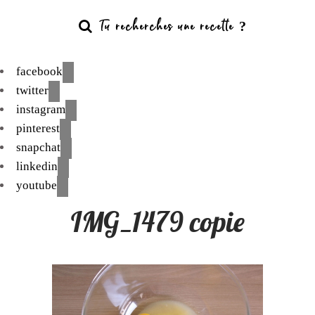
facebook
twitter
instagram
pinterest
snapchat
linkedin
youtube
IMG_1479 copie