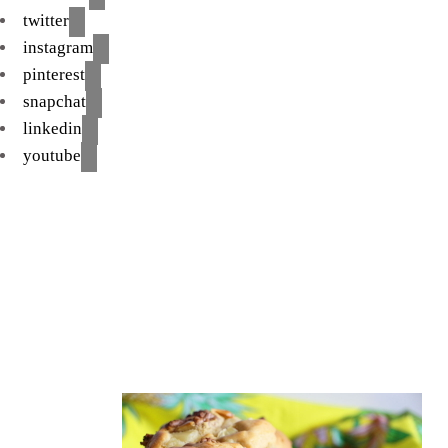
twitter
instagram
pinterest
snapchat
linkedin
youtube