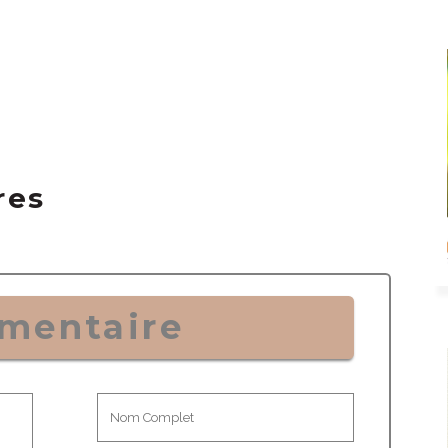
res
mentaire