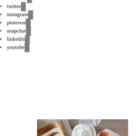
twitter
instagram
pinterest
snapchat
linkedin
youtube