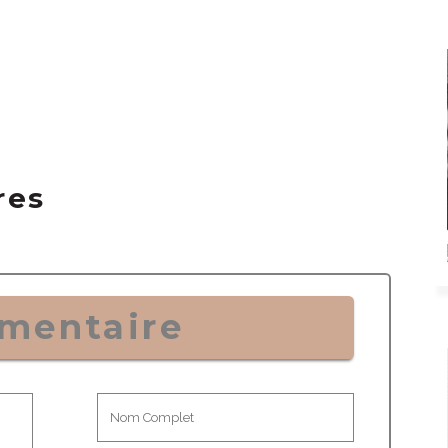
res
mentaire