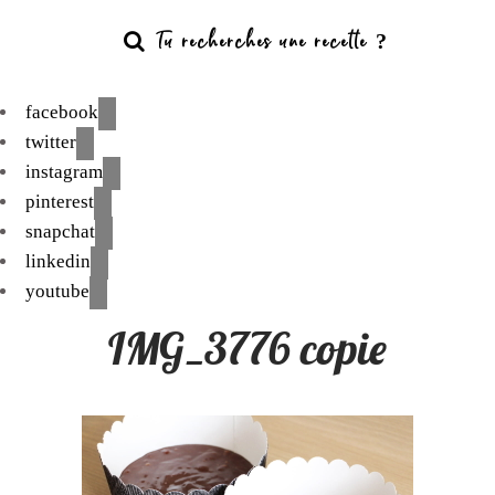
facebook
twitter
instagram
pinterest
snapchat
linkedin
youtube
IMG_3776 copie