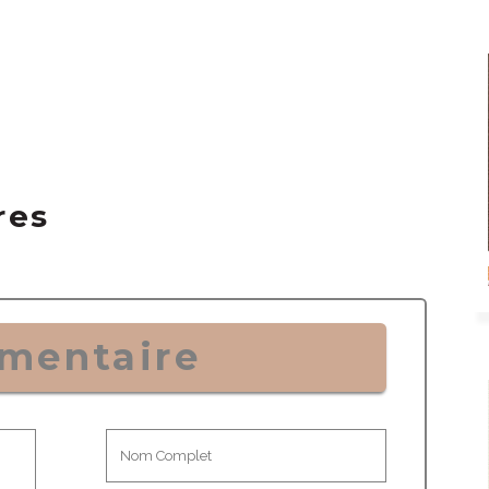
res
mentaire