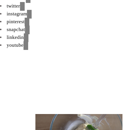
twitter
instagram
pinterest
snapchat
linkedin
youtube