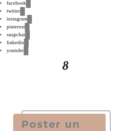
facebook
twitter
instagram
pinterest
snapchat
linkedin
youtube
8
Poster un