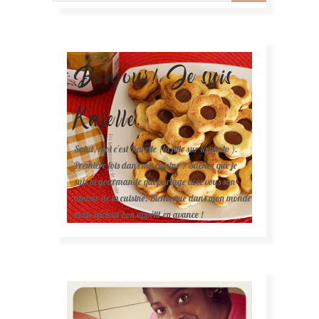
Bonjour! Je suis
Karelle.
Salut, moi c'est Karelle (la fille sur la photo ).
Première fois dans ma cuisine ? Sachez que je
suis la gourmande qui partage avec vous son
amour de la cuisine. Bienvenue dans mon monde
mais surtout bon appétit en avance !