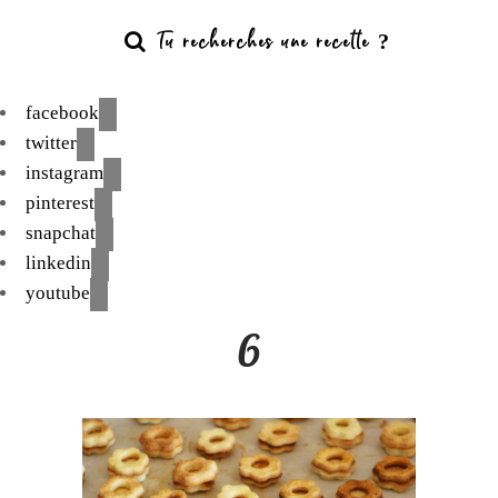
facebook
twitter
instagram
pinterest
snapchat
linkedin
youtube
6