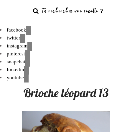
facebook
twitter
instagram
pinterest
snapchat
linkedin
youtube
Brioche léopard 13