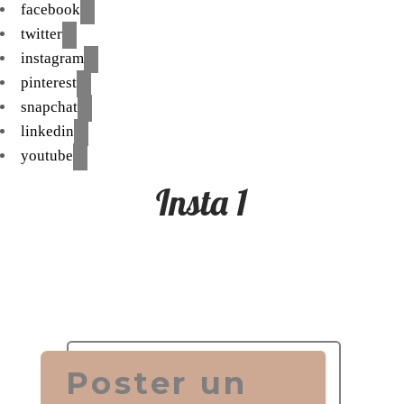
facebook
twitter
instagram
pinterest
snapchat
linkedin
youtube
Insta 1
Poster un