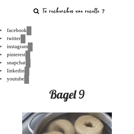
facebook
twitter
instagram
pinterest
snapchat
linkedin
youtube
Bagel 9