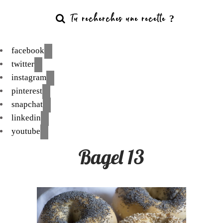
facebook
twitter
instagram
pinterest
snapchat
linkedin
youtube
Bagel 13