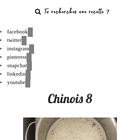
facebook
twitter
instagram
pinterest
snapchat
linkedin
youtube
Chinois 8