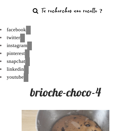
facebook
twitter
instagram
pinterest
snapchat
linkedin
youtube
brioche-choco-4