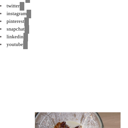
twitter
instagram
pinterest
snapchat
linkedin
youtube