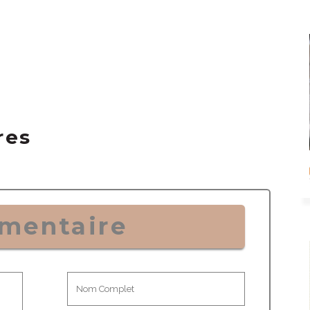
res
mentaire