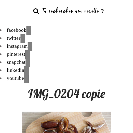
facebook
twitter
instagram
pinterest
snapchat
linkedin
youtube
IMG_0204 copie