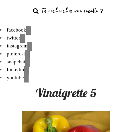
facebook
twitter
instagram
pinterest
snapchat
linkedin
youtube
Vinaigrette 5