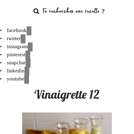
facebook
twitter
instagram
pinterest
snapchat
linkedin
youtube
Vinaigrette 12