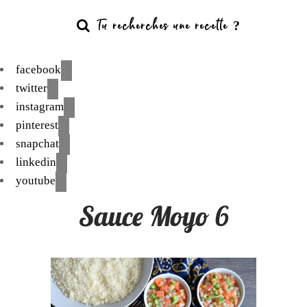
facebook
twitter
instagram
pinterest
snapchat
linkedin
youtube
Sauce Moyo 6