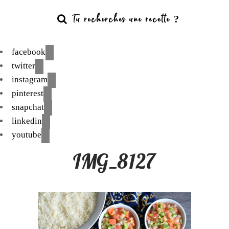
facebook
twitter
instagram
pinterest
snapchat
linkedin
youtube
IMG_8127