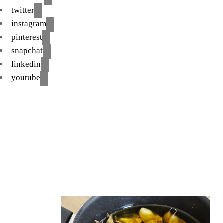
twitter
instagram
pinterest
snapchat
linkedin
youtube