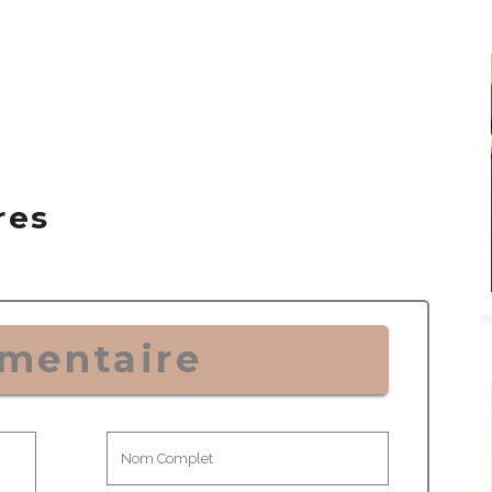
res
mentaire